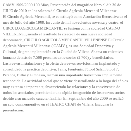
CAMV 1909/2009 100 Años, Presentación del magnífico libro el día 30 de
JULIO de 2010 en los salones del Círculo Agrícola Mercantil Villenense.
El Círculo Agrícola Mercantil, se constituyó como Asociación Recreativa en el
mes de Julio del año 1909. En Junio de mil novecientos noventa y cuatro, el
CIRCULO AGRICOLA MERCANTIL, se fusiona con la sociedad CASINO
VILLENENSE, siendo el resultado la creación de una nueva sociedad
denominada, CIRCULO AGRICOLA MERCANTIL VILLENENSE.El Círculo
Agrícola Mercantil Villenense ( CAMV ), es una Sociedad Deportiva y
Cultural, de gran implantación en la Ciudad de Villena. Abarca un colectivo
humano de más de 7.500 personas entre socios (2.700) y beneficiarios.
Las nuevas instalaciones y la oferta de nuevos servicios, han implantado y
consolidado la practica deportiva, Tenis, Frontenis, Fútbol Sala, Futbol 7,
Petanca, Billar y Gimnasio, marcan una importante trayectoria ampliamente
reconocida. La actividad social que se viene desarrollando a lo largo del año es
muy extensa e importante, favoreciendo las relaciones y la convivencia de
todos los asociados, permitiendo una rápida integración de los nuevos socios
debido a su marcado caracter familiar.
En Septiembre del año 2009 se realizó
un acto conmemorativo en el TEATRO CHAPI de Villena. Escuchar la
presentación: